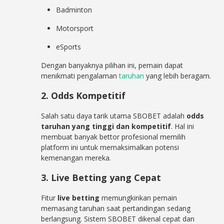
Badminton
Motorsport
eSports
Dengan
banyaknya
pilihan
ini,
pemain
dapat
menikmati
pengalaman
taruhan
yang
lebih
beragam.
2.
Odds
Kompetitif
Salah
satu
daya
tarik
utama
SBOBET
adalah
odds
taruhan
yang
tinggi
dan
kompetitif
.
Hal
ini
membuat
banyak
bettor
profesional
memilih
platform
ini
untuk
memaksimalkan
potensi
kemenangan
mereka.
3.
Live
Betting
yang
Cepat
Fitur
live
betting
memungkinkan
pemain
memasang
taruhan
saat
pertandingan
sedang
berlangsung.
Sistem
SBOBET
dikenal
cepat
dan