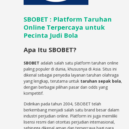
SBOBET : Platform Taruhan
Online Terpercaya untuk
Pecinta Judi Bola
Apa
Itu
SBOBET?
SBOBET
adalah
salah
satu
platform
taruhan
online
paling
populer
di
dunia,
khususnya
di
Asia.
Situs
ini
dikenal
sebagai
penyedia
layanan
taruhan
olahraga
yang
lengkap,
terutama
untuk
taruhan
sepak
bola
,
dengan
berbagai
pilihan
pasar
dan
odds
yang
kompetitif.
Didirikan
pada
tahun
2004,
SBOBET
telah
berkembang
menjadi
salah
satu
brand
besar
dalam
industri
perjudian
online.
Platform
ini
juga
memiliki
lisensi
resmi
dari
otoritas
perjudian
internasional,
sehingga
dikenal
aman
dan
terpercaya
bagi
para