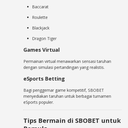
Baccarat
Roulette
Blackjack
Dragon
Tiger
Games
Virtual
Permainan
virtual
menawarkan
sensasi
taruhan
dengan
simulasi
pertandingan
yang
realistis.
eSports
Betting
Bagi
penggemar
game
kompetitif,
SBOBET
menyediakan
taruhan
untuk
berbagai
turnamen
eSports
populer.
Tips
Bermain
di
SBOBET
untuk