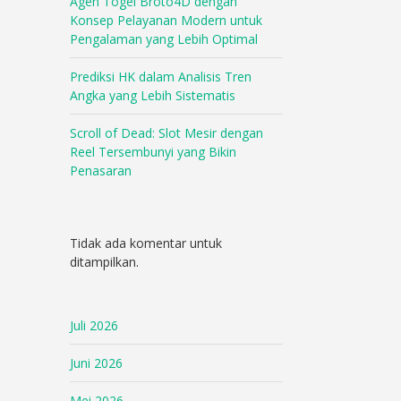
Agen Togel Broto4D dengan
Konsep Pelayanan Modern untuk
Pengalaman yang Lebih Optimal
Prediksi HK dalam Analisis Tren
Angka yang Lebih Sistematis
Scroll of Dead: Slot Mesir dengan
Reel Tersembunyi yang Bikin
Penasaran
Tidak ada komentar untuk
ditampilkan.
Juli 2026
Juni 2026
Mei 2026