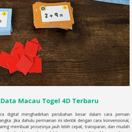
n Data Macau Togel 4D Terbaru
ra digital menghadirkan perubahan besar dalam cara pemain
ka. Jika dahulu permainan ini identik dengan cara konvensional,
s daring membuat prosesnya jauh lebih cepat, transparan, dan mudah