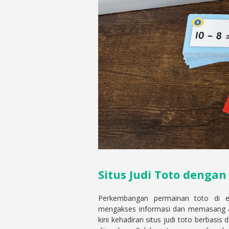
Situs Judi Toto denga
Perkembangan permainan toto di e
mengakses informasi dan memasang ang
kini kehadiran situs judi toto berbasi