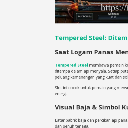
Tempered Steel: Dite
Saat Logam Panas Me
Tempered Steel
membawa pemain ke d
ditempa dalam api menyala. Setiap put
peluang kemenangan yang kuat dan sol
Slot ini cocok untuk pemain yang meny
energi.
Visual Baja & Simbol K
Latar pabrik baja dan percikan api pa
dan penuh tenaga.