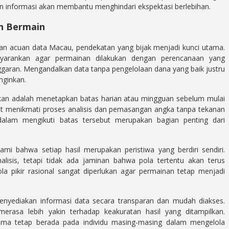
n informasi akan membantu menghindari ekspektasi berlebihan.
an Bermain
n acuan data Macau, pendekatan yang bijak menjadi kunci utama.
arankan agar permainan dilakukan dengan perencanaan yang
aran. Mengandalkan data tanpa pengelolaan dana yang baik justru
nginkan.
apkan adalah menetapkan batas harian atau mingguan sebelum mulai
at menikmati proses analisis dan pemasangan angka tanpa tekanan
 dalam mengikuti batas tersebut merupakan bagian penting dari
ami bahwa setiap hasil merupakan peristiwa yang berdiri sendiri.
lisis, tetapi tidak ada jaminan bahwa pola tertentu akan terus
la pikir rasional sangat diperlukan agar permainan tetap menjadi
enyediakan informasi data secara transparan dan mudah diakses.
erasa lebih yakin terhadap keakuratan hasil yang ditampilkan.
ama tetap berada pada individu masing-masing dalam mengelola