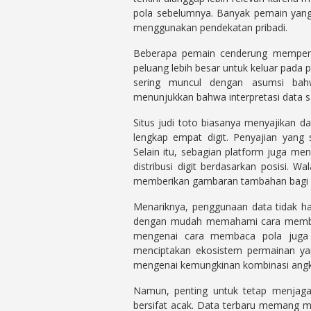
pola sebelumnya. Banyak pemain yang
menggunakan pendekatan pribadi.
Beberapa pemain cenderung memperh
peluang lebih besar untuk keluar pada 
sering muncul dengan asumsi bahw
menunjukkan bahwa interpretasi data s
Situs judi toto biasanya menyajikan d
lengkap empat digit. Penyajian yang
Selain itu, sebagian platform juga men
distribusi digit berdasarkan posisi. 
memberikan gambaran tambahan bagi pe
Menariknya, penggunaan data tidak h
dengan mudah memahami cara membaca
mengenai cara membaca pola juga se
menciptakan ekosistem permainan yang
mengenai kemungkinan kombinasi angk
Namun, penting untuk tetap menjaga
bersifat acak. Data terbaru memang me