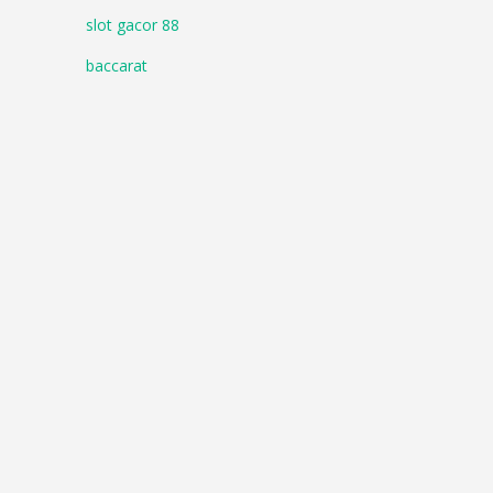
slot gacor 88
baccarat