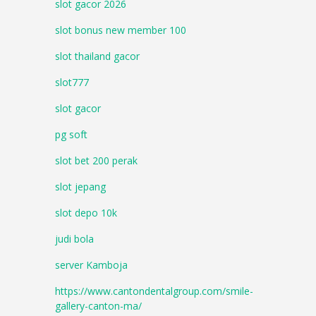
slot gacor 2026
slot bonus new member 100
slot thailand gacor
slot777
slot gacor
pg soft
slot bet 200 perak
slot jepang
slot depo 10k
judi bola
server Kamboja
https://www.cantondentalgroup.com/smile-
gallery-canton-ma/