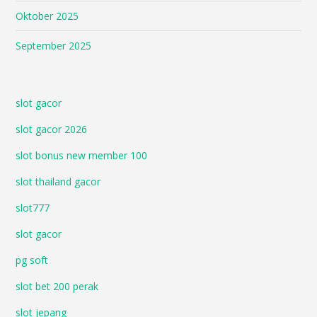
Oktober 2025
September 2025
slot gacor
slot gacor 2026
slot bonus new member 100
slot thailand gacor
slot777
slot gacor
pg soft
slot bet 200 perak
slot jepang