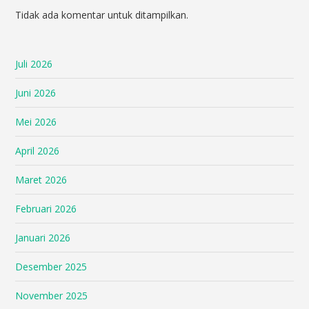
Tidak ada komentar untuk ditampilkan.
Juli 2026
Juni 2026
Mei 2026
April 2026
Maret 2026
Februari 2026
Januari 2026
Desember 2025
November 2025