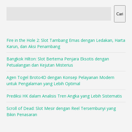
Cari
Fire in the Hole 2: Slot Tambang Emas dengan Ledakan, Harta
Karun, dan Aksi Penambang
Bangkok Hilton: Slot Bertema Penjara Eksotis dengan
Petualangan dan Kejutan Misterius
Agen Togel Broto4D dengan Konsep Pelayanan Modern
untuk Pengalaman yang Lebih Optimal
Prediksi HK dalam Analisis Tren Angka yang Lebih Sistematis
Scroll of Dead: Slot Mesir dengan Reel Tersembunyi yang
Bikin Penasaran